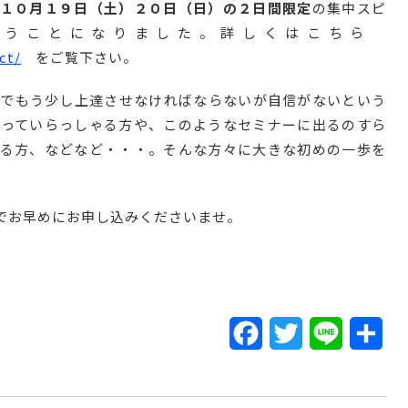
１０月１９日（土）２０日（日）の２日間限定
の集中スピ
行うことになりました。詳しくはこちら
ct/
をご覧下さい。
のでもう少し上達させなければならないが自信がないという
思っていらっしゃる方や、このようなセミナーに出るのすら
ゃる方、などなど・・・。そんな方々に大きな初めの一歩を
でお早めにお申し込みくださいませ。
Facebook
Twitter
Line
共
有